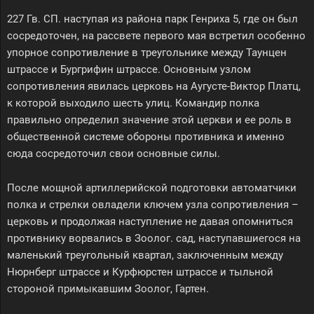
227 Гв. СП. наступая из района парк Генриха 5, где он был
сосредоточен, на рассвете первого мая встретил особенно
упорное сопротивление в треугольнике между Таунцен
штрассе и Бургрифин штрассе. Основным узлом
сопротивления явилась церковь на Аугусте-Виктор Платц,
к которой выходило шесть улиц. Командир полка
правильно определил значение этой церкви и ее роль в
общественной системе обороны противника и именно
сюда сосредоточил свои основные силы.
После мощной артиллерийской подготовки автоматчики
полка и стрелки овладели ключем узла сопротивления –
церковь и продолжая наступление не давая опомниться
противнику ворвались в Зоолог. сад, наступавшиегося на
маленький треугольный квартал, заключенным между
Нюрнберг штрассе и Курфюрстен штрассе и тыльной
стороной примыкавшим Зоолог, Гартен.