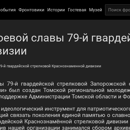
обытия
Фронтовики
Истории
Гостевая
Музей
оевой славы 79-й гварде
визии
79-й гвардейской стрелковой Краснознаменной дивизии
ы 79-й гвардейской стрелковой Запорожской
ии» был создан Томской региональной молоде
 поддержке Администрации Томской области и Фо
к идеологический инструмент для патриотическо
щий связать поколения единой памятью о славн
вардейской Краснознамённой стрелковой дивизии
ив нашей организации занимался сбором архи