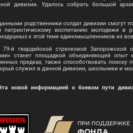
ной дивизии. Удалось собрать большой архи
 данными родственники солдат дивизии смогут 
ся патриотическому воспитанию молодежи в р
нодушных к этой теме единомышленников из вое
 79-й гвардейской стрелковой Запорожской 
изии» станет площадкой объединяющей опыт 
енных предках, также способствовать поиску п
оторый служил в данной дивизии, школьники и м
айта новой информацией о боевом пути диви