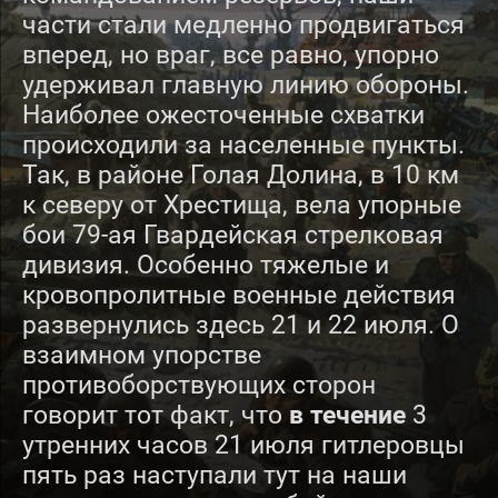
части стали медленно продвигаться
вперед, но враг, все равно, упорно
удерживал главную линию обороны.
Наиболее ожесточенные схватки
происходили за населенные пункты.
Так, в районе Голая Долина, в 10 км
к северу от Хрестища, вела упорные
бои 79-ая Гвардейская стрелковая
дивизия.
Особенно тяжелые и
кровопролитные военные действия
развернулись здесь 21 и 22 июля. О
взаимном упорстве
противоборствующих сторон
говорит тот факт, что
в течение
3
утренних часов 21 июля гитлеровцы
пять раз наступали
тут на наши