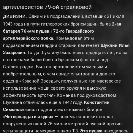
артиллеристов 79-ой стрелковой
дивизии.
Одним из подразделений, вставших 21 июля
1943 года на пути гитлеровских бронемашин, была
2-ая
батарея 76-мм пушек 172-го Гвардейского
артиллерийского полка
. Командовал этим
подразделением гвардии старший лейтенант
Шуклин Илья
Захарович
. Тогда Шуклину было всего двадцать лет, но за
его плечами были бои на Брянском фронте и под
Сталинградом. Был он артиллеристом умелым и
изобретательным, о чем свидетельствовали два его
ордена «Красной Звезды», полученные «за мастерское
использование мощи своего оружия и высокую
эффективность артогня».Команда под руководством
Шуклина отличилась еще в 1942 году.
Константин
Симонов
назвал подвиг этих отважных бойцов
«
Четырнадцать и одна»
— восемь советских солдат,
вооруженных одной 76-миллиметровой пушкой против
четырнадцати немецких танков Т-3.
Эта пушка
находилась