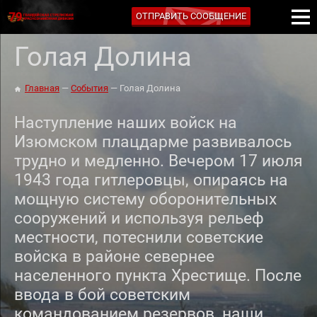
ОТПРАВИТЬ СООБЩЕНИЕ
Голая Долина
Главная
События
Голая Долина
Наступление наших войск на
Изюмском плацдарме развивалось
трудно и медленно. Вечером 17 июля
1943 года гитлеровцы, опираясь на
мощную систему оборонительных
сооружений и используя рельеф
местности, потеснили советские
войска в районе севернее
населенного пункта Хрестище. После
ввода в бой советским
командованием резервов, наши